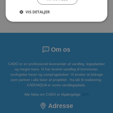
VIS DETALJER
Om os
CADO er en professionel leverandør af vandleg, legepladser
og meget mere. Vi har leveret vandleg til kommuner,
zoologiske haver og campingpladser. Vi ønsker at bidrage
som partner i alle faser af projektet - fra idé til realisering.
CADOAQUA er vores vandlegeplads.
Alle fakta om CADO er tilgængelige
HER
Adresse