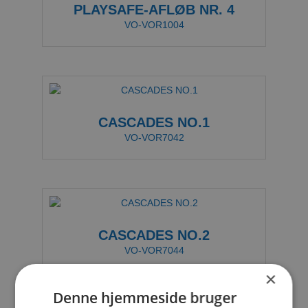
PLAYSAFE-AFLØB NR. 4
VO-VOR1004
CASCADES NO.1
VO-VOR7042
CASCADES NO.2
VO-VOR7044
×
Denne hjemmeside bruger