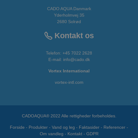
CADO AQUA Danmark
Yderholmvej 35
2680 Solrød
Kontakt os
Telefon:
+45 7022 2628
E-mail
:
info@cado.dk
Vortex International
vortex-intl.com
CADOAQUA® 2022 Alle rettigheder forbeholdes.
Forside
-
Produkter
-
Vand og leg
-
Faktasider
-
Referencer
-
Om vandleg
-
Kontakt
-
GDPR