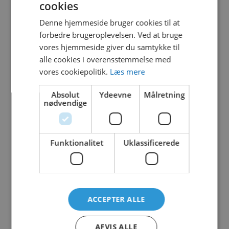
cookies
Denne hjemmeside bruger cookies til at
CASCADES NO.3
forbedre brugeroplevelsen. Ved at bruge
VO-VOR7041
vores hjemmeside giver du samtykke til
alle cookies i overensstemmelse med
vores cookiepolitik.
Læs mere
Absolut
Ydeevne
Målretning
nødvendige
PLAYSAFE DRAIN NO.1
VO-VOR1001
Funktionalitet
Uklassificerede
RAINBOW NO.2
ACCEPTER ALLE
VO-VOR0548
AFVIS ALLE