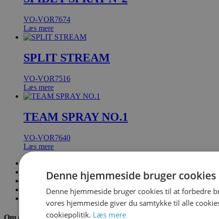
VO-VOR7674
Læs mere
SPLIT STREAM
VO-VOR7516
Læs mere
TEAM SPRAY NO.1
VO-VOR7640
Læs mere
←
1
Denne hjemmeside bruger cookies
2
3
Denne hjemmeside bruger cookies til at forbedre b
→
vores hjemmeside giver du samtykke til alle cooki
cookiepolitik.
Læs mere
Om os