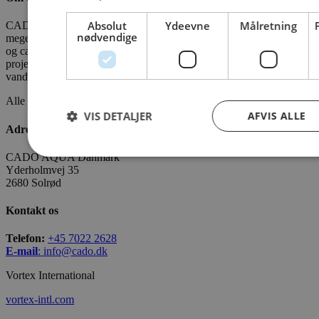
Absolut
Ydeevne
Målretning
CADO er en professionel leverandør af vandleg, legepladser og
nødvendige
meget mere. Vi har leveret vandleg til kommuner, zoologiske haver
og campingpladser. Vi ønsker at bidrage som partner i alle faser af
projektet - fra idé til realisering. CADOAQUA er vores
vandlegeplads.
Alle fakta om CADO er tilgængelige
HER
VIS DETALJER
AFVIS ALLE
Adresse
CADO AQUA Danmark
Yderholmvej 35
2680 Solrød
Kontakt os
Telefon:
+45 7022 2628
E-mail
:
info@cado.dk
Vortex International
vortex-intl.com