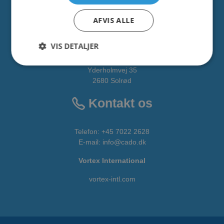
Alle fakta om CADO er tilgængelige
HER
AFVIS ALLE
Adresse
VIS DETALJER
CADO AQUA Danmark
Yderholmvej 35
2680 Solrød
Kontakt os
Telefon:
+45 7022 2628
E-mail
:
info@cado.dk
Vortex International
vortex-intl.com