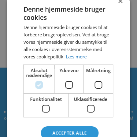
×
File Count
1
Denne hjemmeside bruger
cookies
Create Date
17. februar 2025
Denne hjemmeside bruger cookies til at
Last Updated
17. februar 2025
forbedre brugeroplevelsen. Ved at bruge
vores hjemmeside giver du samtykke til
ABRIO 3
alle cookies i overensstemmelse med
vores cookiepolitik.
Læs mere
Absolut
Ydeevne
Målretning
nødvendige
Om os
Funktionalitet
Uklassificerede
CADO er en professionel leverandør af vandleg, legepladser og
meget mere. Vi har leveret vandleg til kommuner, zoologiske haver
og campingpladser. Vi ønsker at bidrage som partner i alle faser af
projektet - fra idé til realisering. CADOAQUA er vores
vandlegeplads.
ACCEPTER ALLE