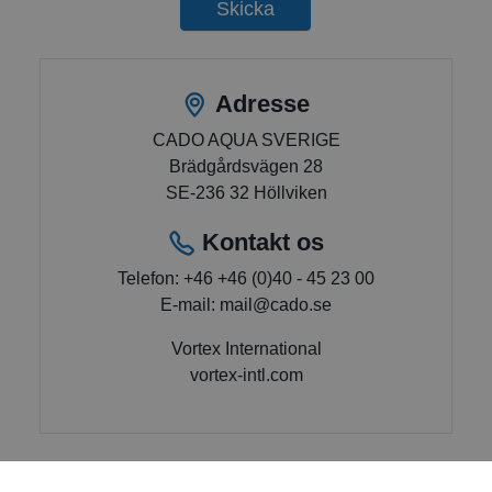
Skicka
Adresse
CADO AQUA SVERIGE
Brädgårdsvägen 28
SE-236 32 Höllviken
Kontakt os
Telefon: +46
+46 (0)40 - 45 23 00
E-mail:
mail@cado.se
Vortex International
vortex-intl.com