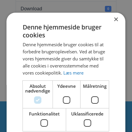
Download
0
×
File Size
23.74 MB
Denne hjemmeside bruger
cookies
File Count
1
Denne hjemmeside bruger cookies til at
forbedre brugeroplevelsen. Ved at bruge
Create Date
17. februar 2025
vores hjemmeside giver du samtykke til
alle cookies i overensstemmelse med
Last Updated
17. februar 2025
vores cookiepolitik.
Læs mere
ABRIO 4
Absolut
Ydeevne
Målretning
nødvendige
Funktionalitet
Uklassificerede
Om os