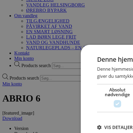
VANDLEG HELSINGBORG
ØREBRO BYPARK
Om vandleg
TILGÆNGELIGHED
PÅVIRKET AF VAND
EN SMART LØSNING
LAD BØRN LEGE FRIT
VAND OG VANDHUNDE
NATURLEGEPLADS – EN ANDERLEDES MÅDE A
Kontakt
Denne hjem
Min konto
Products search
Denne hjemmeside
giver du samtykke
Products search
Min konto
Absolut
nødvendige
ABRIO 6
[featured_image]
Download
VIS DETALJER
Version