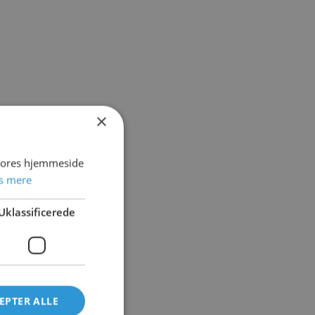
×
 vores hjemmeside
s mere
Uklassificerede
EPTER ALLE