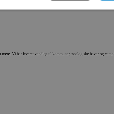
ere. Vi har leveret vandleg til kommuner, zoologiske haver og campingp