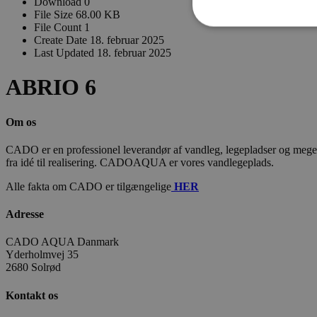
Download
0
File Size
68.00 KB
File Count
1
Create Date
18. februar 2025
Last Updated
18. februar 2025
ABRIO 6
Om os
CADO er en professionel leverandør af vandleg, legepladser og meget m
fra idé til realisering. CADOAQUA er vores vandlegeplads.
Alle fakta om CADO er tilgængelige
HER
Adresse
CADO AQUA Danmark
Yderholmvej 35
2680 Solrød
Kontakt os