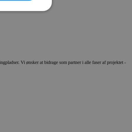
ladser. Vi ønsker at bidrage som partner i alle faser af projektet -