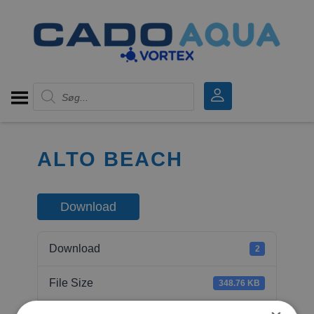
Products search
ALTO BEACH
Download
Download
2
File Size
348.76 KB