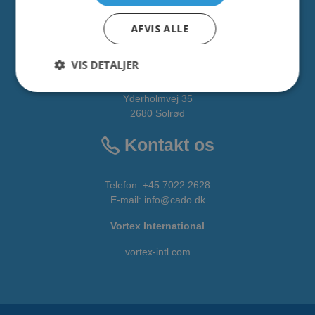
Alle fakta om CADO er tilgængelige
HER
AFVIS ALLE
Adresse
VIS DETALJER
CADO AQUA Danmark
Yderholmvej 35
2680 Solrød
Kontakt os
Telefon:
+45 7022 2628
E-mail
:
info@cado.dk
Vortex International
vortex-intl.com