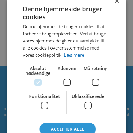
×
File Count
1
Denne hjemmeside bruger
cookies
Create Date
9. november 2023
Denne hjemmeside bruger cookies til at
Last Updated
9. november 2023
forbedre brugeroplevelsen. Ved at bruge
vores hjemmeside giver du samtykke til
ALTO BEACH
alle cookies i overensstemmelse med
vores cookiepolitik.
Læs mere
Absolut
Ydeevne
Målretning
nødvendige
Om os
Funktionalitet
Uklassificerede
CADO er en professionel leverandør af vandleg, legepladser og
meget mere. Vi har leveret vandleg til kommuner, zoologiske haver
og campingpladser. Vi ønsker at bidrage som partner i alle faser af
projektet - fra idé til realisering. CADOAQUA er vores
vandlegeplads.
ACCEPTER ALLE