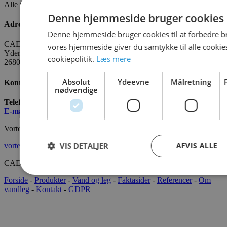
Alle fakta om CADO er tilgængelige
HER
Denne hjemmeside bruger cookies
Adresse
Denne hjemmeside bruger cookies til at forbedre b
CADO AQUA Danmark
vores hjemmeside giver du samtykke til alle cooki
Yderholmvej 35
cookiepolitik.
Læs mere
2680 Solrød
Absolut
Ydeevne
Målretning
Kontakt os
nødvendige
Telefon:
+45 7022 2628
E-mail
:
info@cado.dk
Vortex International
VIS DETALJER
AFVIS ALLE
vortex-intl.com
CADOAQUA® 2022 Alle rettigheder forbeholdes.
Forside
-
Produkter
-
Vand og leg
-
Faktasider
-
Referencer
-
Om
vandleg
-
Kontakt
-
GDPR