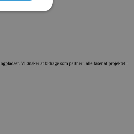
ladser. Vi ønsker at bidrage som partner i alle faser af projektet -