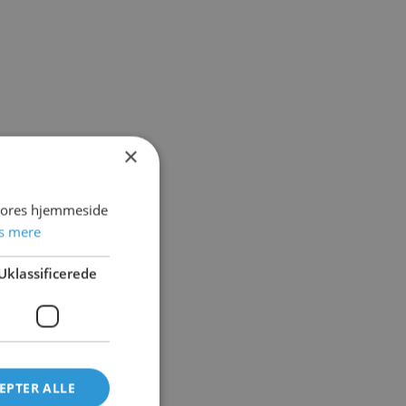
×
 vores hjemmeside
s mere
Uklassificerede
EPTER ALLE