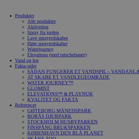
Produkter
Alle produkter
Aktivering
Spray fra jorden
Lave sprayredskaber
Høje sprayredskaber
Waterjourney
Elevations (med rutschebaner)
Vand og leg
Fakta-sider
SÅDAN FUNGERER ET VANDSPIL – VANDANL
AT SKABE ET VANDLEGEOMRÅDE
WATER JOURNEY™
GLOMIST
ELEVATIONS™ & PLAYNUK
KVALITET OG FAKTA
Referencer
GØTEBORG MÅNEDSPARK
BORÅS DJURPARK
STOCKHOLM HUSBYPARKEN
FINSPÅNG BRUKSPARKEN
KØBENHAVN DEN BLÅ PLANET
SKÅNE ZOO