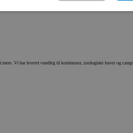
ere. Vi har leveret vandleg til kommuner, zoologiske haver og campingp