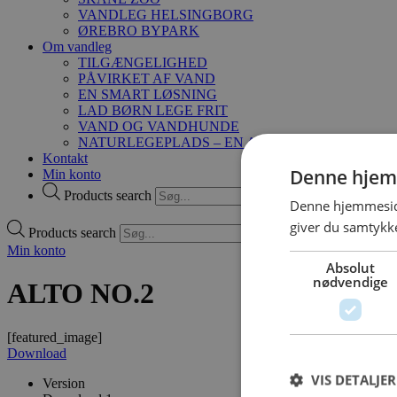
VANDLEG HELSINGBORG
ØREBRO BYPARK
Om vandleg
TILGÆNGELIGHED
PÅVIRKET AF VAND
EN SMART LØSNING
LAD BØRN LEGE FRIT
VAND OG VANDHUNDE
NATURLEGEPLADS – EN ANDERLEDES MÅDE A
Kontakt
Denne hjem
Min konto
Products search
Denne hjemmeside
giver du samtykke
Products search
Min konto
Absolut
nødvendige
ALTO NO.2
[featured_image]
Download
VIS DETALJER
Version