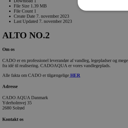
Download
1
File Size
1.39 MB
File Count
1
Create Date
7. november 2023
Last Updated
7. november 2023
ALTO NO.2
Om os
CADO er en professionel leverandør af vandleg, legepladser og meget m
fra idé til realisering. CADOAQUA er vores vandlegeplads.
Alle fakta om CADO er tilgængelige
HER
Adresse
CADO AQUA Danmark
Yderholmvej 35
2680 Solrød
Kontakt os