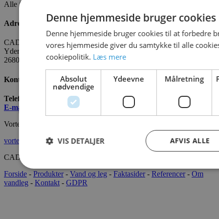
Alle fakta om CADO er tilgængelige
HER
Denne hjemmeside bruger cookies
Adresse
Denne hjemmeside bruger cookies til at forbedre b
CADO AQUA Danmark
vores hjemmeside giver du samtykke til alle cooki
Yderholmvej 35
cookiepolitik.
Læs mere
2680 Solrød
Absolut
Ydeevne
Målretning
Kontakt os
nødvendige
Telefon:
+45 7022 2628
E-mail
:
info@cado.dk
Vortex International
VIS DETALJER
AFVIS ALLE
vortex-intl.com
CADOAQUA® 2022 Alle rettigheder forbeholdes.
Forside
-
Produkter
-
Vand og leg
-
Faktasider
-
Referencer
-
Om
vandleg
-
Kontakt
-
GDPR