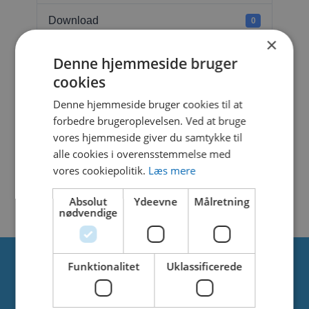
Download
0
×
File Size
1.39 MB
Denne hjemmeside bruger
cookies
File Count
1
Denne hjemmeside bruger cookies til at
forbedre brugeroplevelsen. Ved at bruge
Create Date
9. november 2023
vores hjemmeside giver du samtykke til
alle cookies i overensstemmelse med
Last Updated
9. november 2023
vores cookiepolitik.
Læs mere
AQUA DOME N°2
Absolut
Ydeevne
Målretning
nødvendige
Funktionalitet
Uklassificerede
Om os