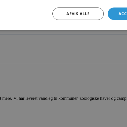
AFVIS ALLE
ACC
ere. Vi har leveret vandleg til kommuner, zoologiske haver og campingp