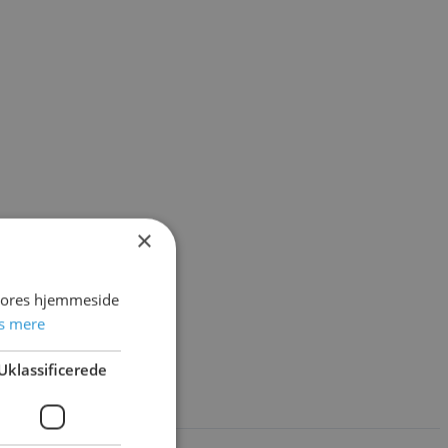
×
 vores hjemmeside
s mere
Uklassificerede