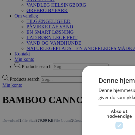
VANDLEG HELSINGBORG
ØREBRO BYPARK
Om vandleg
TILGÆNGELIGHED
PÅVIRKET AF VAND
EN SMART LØSNING
LAD BØRN LEGE FRIT
VAND OG VANDHUNDE
NATURLEGEPLADS – EN ANDERLEDES MÅDE A
Kontakt
Min konto
Products search
Denne hjem
Products search
Min konto
Denne hjemmeside
giver du samtykke
BAMBOO CANNON NO.1
Absolut
nødvendige
Download
1
File Size
379.69 KB
File Count
1
Create Date
5. marts 2021
Last Updat