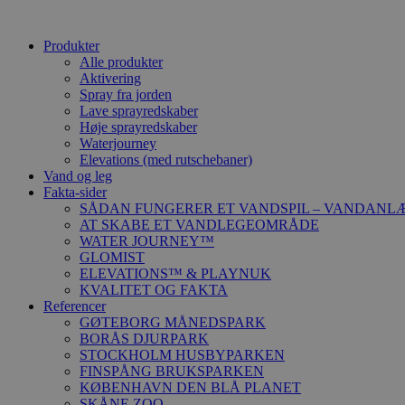
Produkter
Alle produkter
Aktivering
Spray fra jorden
Lave sprayredskaber
Høje sprayredskaber
Waterjourney
Elevations (med rutschebaner)
Vand og leg
Fakta-sider
SÅDAN FUNGERER ET VANDSPIL – VANDANL
AT SKABE ET VANDLEGEOMRÅDE
WATER JOURNEY™
GLOMIST
ELEVATIONS™ & PLAYNUK
KVALITET OG FAKTA
Referencer
GØTEBORG MÅNEDSPARK
BORÅS DJURPARK
STOCKHOLM HUSBYPARKEN
FINSPÅNG BRUKSPARKEN
KØBENHAVN DEN BLÅ PLANET
SKÅNE ZOO