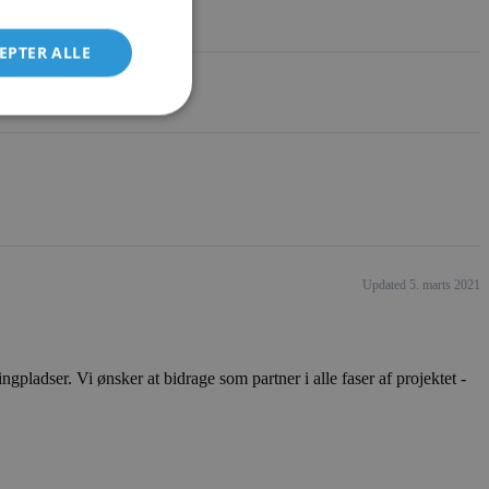
EPTER ALLE
Updated 5. marts 2021
ladser. Vi ønsker at bidrage som partner i alle faser af projektet -