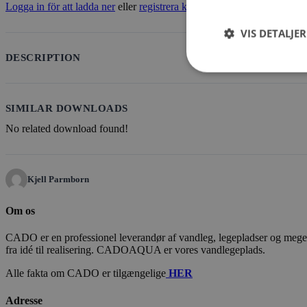
Logga in för att ladda ner
eller
registrera konto
VIS DETALJER
DESCRIPTION
SIMILAR DOWNLOADS
No related download found!
Kjell Parmborn
Om os
CADO er en professionel leverandør af vandleg, legepladser og meget m
fra idé til realisering. CADOAQUA er vores vandlegeplads.
Alle fakta om CADO er tilgængelige
HER
Adresse