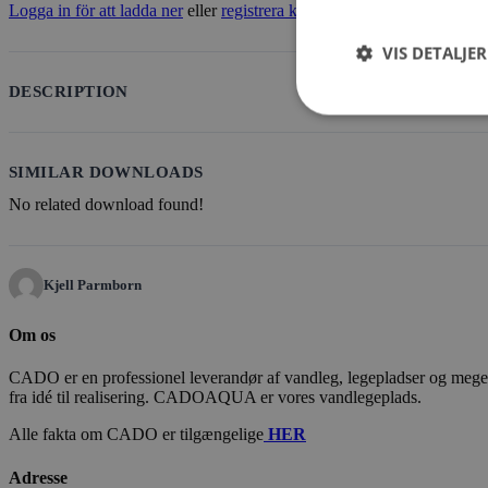
Logga in för att ladda ner
eller
registrera konto
VIS DETALJER
DESCRIPTION
SIMILAR DOWNLOADS
No related download found!
Kjell Parmborn
Om os
CADO er en professionel leverandør af vandleg, legepladser og meget m
fra idé til realisering. CADOAQUA er vores vandlegeplads.
Alle fakta om CADO er tilgængelige
HER
Adresse