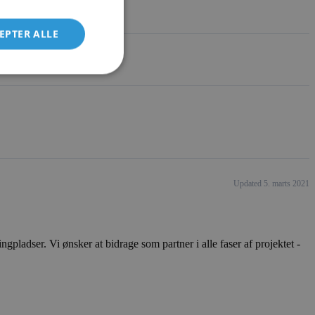
EPTER ALLE
Updated 5. marts 2021
ladser. Vi ønsker at bidrage som partner i alle faser af projektet -