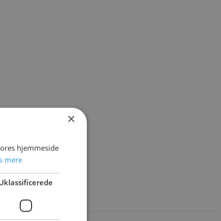
×
 vores hjemmeside
s mere
Uklassificerede