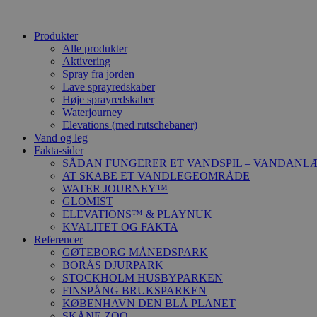
Produkter
Alle produkter
Aktivering
Spray fra jorden
Lave sprayredskaber
Høje sprayredskaber
Waterjourney
Elevations (med rutschebaner)
Vand og leg
Fakta-sider
SÅDAN FUNGERER ET VANDSPIL – VANDANL
AT SKABE ET VANDLEGEOMRÅDE
WATER JOURNEY™
GLOMIST
ELEVATIONS™ & PLAYNUK
KVALITET OG FAKTA
Referencer
GØTEBORG MÅNEDSPARK
BORÅS DJURPARK
STOCKHOLM HUSBYPARKEN
FINSPÅNG BRUKSPARKEN
KØBENHAVN DEN BLÅ PLANET
SKÅNE ZOO