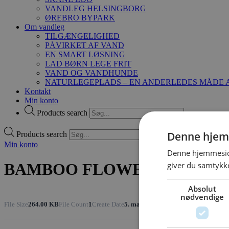
VANDLEG HELSINGBORG
ØREBRO BYPARK
Om vandleg
TILGÆNGELIGHED
PÅVIRKET AF VAND
EN SMART LØSNING
LAD BØRN LEGE FRIT
VAND OG VANDHUNDE
NATURLEGEPLADS – EN ANDERLEDES MÅDE A
Kontakt
Min konto
Products search
Denne hjem
Products search
Min konto
Denne hjemmeside
giver du samtykke
BAMBOO FLOWER NO.2
Absolut
nødvendige
File Size
264.00 KB
File Count
1
Create Date
5. marts 2021
Last Updated
5. marts 