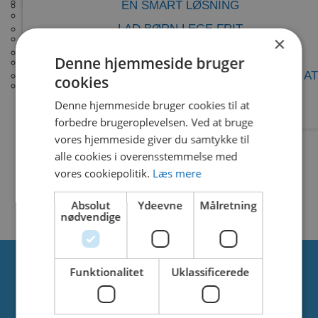
KVALITET OG FAKTA
EN SMART LØSNING
DESCRIPTION
KØBENHAVN DEN BLÅ PLANET
LAD BØRN LEGE FRIT
SKÅNE ZOO
×
VAND OG VANDHUNDE
Denne hjemmeside bruger
VANDLEG HELSINGBORG
SIMILAR DOWNLOADS
NATURLEGEPLADS – EN ANDERLEDES MÅDE AT
cookies
ØREBRO BYPARK
LEGE PÅ
Denne hjemmeside bruger cookies til at
No related download found!
forbedre brugeroplevelsen. Ved at bruge
vores hjemmeside giver du samtykke til
alle cookies i overensstemmelse med
vores cookiepolitik.
Læs mere
Kjell Parmborn
Updated 8. marts 2021
Absolut
Ydeevne
Målretning
nødvendige
Funktionalitet
Uklassificerede
Om os