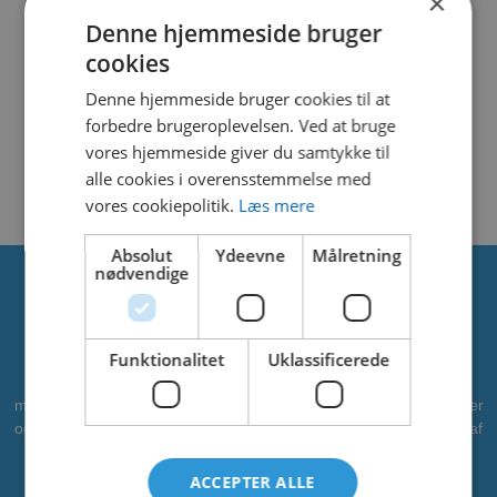
×
File Count
1
Denne hjemmeside bruger
cookies
Create Date
21. november 2023
Denne hjemmeside bruger cookies til at
Last Updated
21. november 2023
forbedre brugeroplevelsen. Ved at bruge
vores hjemmeside giver du samtykke til
BEAR CANNON
alle cookies i overensstemmelse med
vores cookiepolitik.
Læs mere
Absolut
Ydeevne
Målretning
nødvendige
Om os
Funktionalitet
Uklassificerede
CADO er en professionel leverandør af vandleg, legepladser og
meget mere. Vi har leveret vandleg til kommuner, zoologiske haver
og campingpladser. Vi ønsker at bidrage som partner i alle faser af
projektet - fra idé til realisering. CADOAQUA er vores
vandlegeplads.
ACCEPTER ALLE