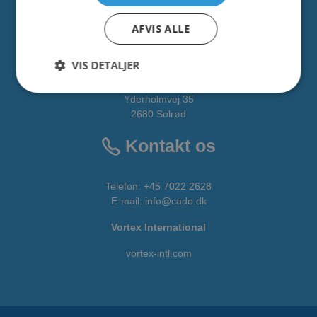
Alle fakta om CADO er tilgængelige
HER
AFVIS ALLE
Adresse
VIS DETALJER
CADO AQUA Danmark
Yderholmvej 35
2680 Solrød
Kontakt os
Telefon:
+45 7022 2628
E-mail
:
info@cado.dk
Vortex International
vortex-intl.com