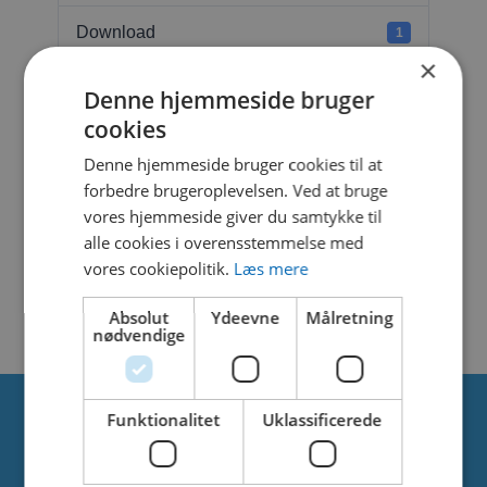
Download
1
×
File Size
469.88 KB
Denne hjemmeside bruger
cookies
File Count
1
Denne hjemmeside bruger cookies til at
forbedre brugeroplevelsen. Ved at bruge
Create Date
22. oktober 2025
vores hjemmeside giver du samtykke til
alle cookies i overensstemmelse med
Last Updated
22. oktober 2025
vores cookiepolitik.
Læs mere
BEAR CANNON
Absolut
Ydeevne
Målretning
nødvendige
Funktionalitet
Uklassificerede
Om os