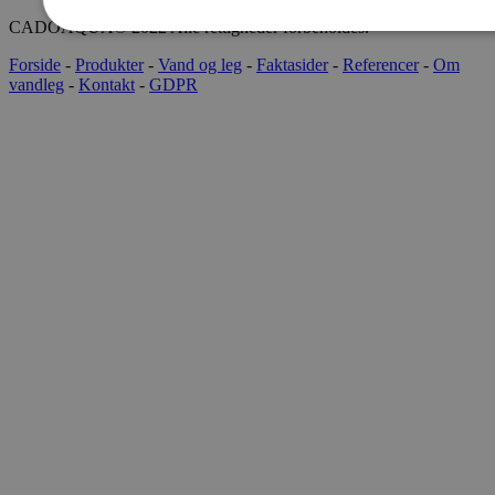
CADOAQUA® 2022 Alle rettigheder forbeholdes.
Forside
-
Produkter
-
Vand og leg
-
Faktasider
-
Referencer
-
Om
vandleg
-
Kontakt
-
GDPR