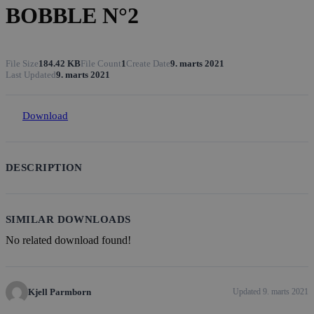
BOBBLE N°2
File Size
184.42 KB
File Count
1
Create Date
9. marts 2021
Last Updated
9. marts 2021
Download
DESCRIPTION
SIMILAR DOWNLOADS
No related download found!
Kjell Parmborn
Updated 9. marts 2021