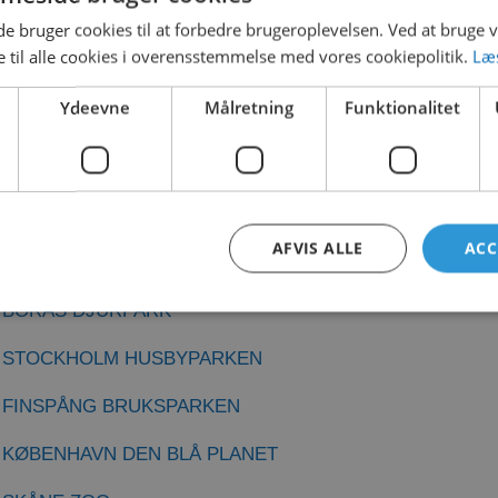
 bruger cookies til at forbedre brugeroplevelsen. Ved at bruge
WATER JOURNEY™
 til alle cookies i overensstemmelse med vores cookiepolitik.
Læ
LOADS
GLOMIST
Ydeevne
Målretning
Funktionalitet
ELEVATIONS™ & PLAYNUK
KVALITET OG FAKTA
ncer
AFVIS ALLE
ACC
GØTEBORG MÅNEDSPARK
BORÅS DJURPARK
STOCKHOLM HUSBYPARKEN
FINSPÅNG BRUKSPARKEN
Adresse
KØBENHAVN DEN BLÅ PLANET
et
CADO AQUA Danmark