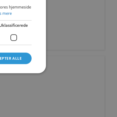
 vores hjemmeside
s mere
Uklassificerede
EPTER ALLE
Updated 9. marts 2021
Kontakt os
Telefon:
+45 7022 2628