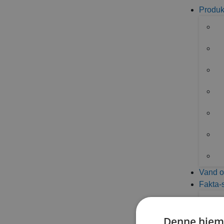
Produk
BOW NO.1
File Size
337.01 KB
File Count
1
Create Dat
Vand o
Fakta-
DESCRIPTION
Denne hjem