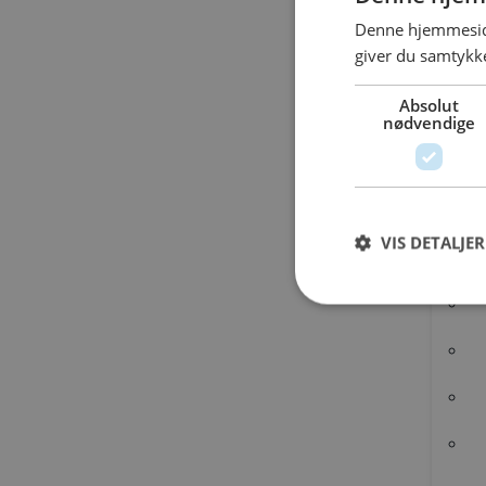
Denne hjemmeside
giver du samtykke
SIMILAR DOWN
Absolut
nødvendige
No related download found!
Refere
VIS DETALJER
Kjell Parmborn
Om os
CADO er en professionel leverandør af vandleg, legepladser og meg