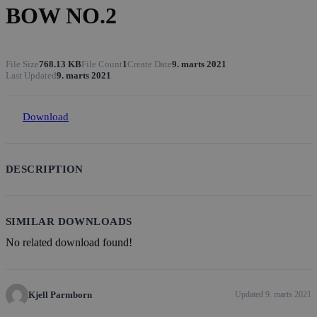
BOW NO.2
File Size
768.13 KB
File Count
1
Create Date
9. marts 2021
Last Updated
9. marts 2021
Download
DESCRIPTION
SIMILAR DOWNLOADS
No related download found!
Kjell Parmborn
Updated 9. marts 2021