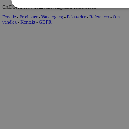
CADOAQUA® 2022 Alle rettigheder forbeholdes.
Forside
-
Produkter
-
Vand og leg
-
Faktasider
-
Referencer
-
Om
vandleg
-
Kontakt
-
GDPR