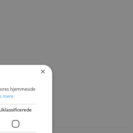
×
 vores hjemmeside
s mere
Uklassificerede