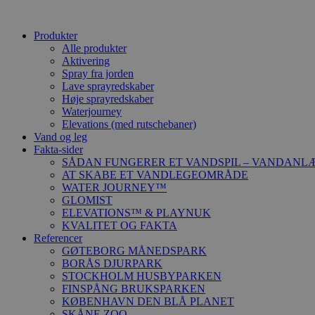
Produkter
Alle produkter
Aktivering
Spray fra jorden
Lave sprayredskaber
Høje sprayredskaber
Waterjourney
Elevations (med rutschebaner)
Vand og leg
Fakta-sider
SÅDAN FUNGERER ET VANDSPIL – VANDANL
AT SKABE ET VANDLEGEOMRÅDE
WATER JOURNEY™
GLOMIST
ELEVATIONS™ & PLAYNUK
KVALITET OG FAKTA
Referencer
GØTEBORG MÅNEDSPARK
BORÅS DJURPARK
STOCKHOLM HUSBYPARKEN
FINSPÅNG BRUKSPARKEN
KØBENHAVN DEN BLÅ PLANET
SKÅNE ZOO