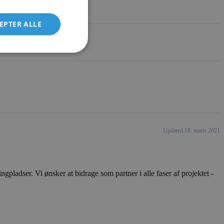
EPTER ALLE
Updated 18. marts 2021
ladser. Vi ønsker at bidrage som partner i alle faser af projektet -