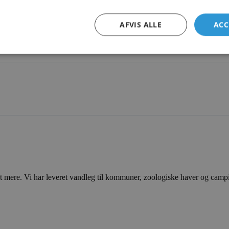
AFVIS ALLE
ACC
ere. Vi har leveret vandleg til kommuner, zoologiske haver og campingp