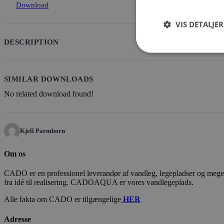
Download
VIS DETALJER
DESCRIPTION
SIMILAR DOWNLOADS
No related download found!
Kjell Parmborn
Om os
CADO er en professionel leverandør af vandleg, legepladser og meget m
fra idé til realisering. CADOAQUA er vores vandlegeplads.
Alle fakta om CADO er tilgængelige
HER
Adresse