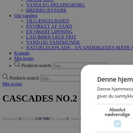
VANDLEG HELSINGBORG
ØREBRO BYPARK
Om vandleg
TILGÆNGELIGHED
PÅVIRKET AF VAND
EN SMART LØSNING
LAD BØRN LEGE FRIT
VAND OG VANDHUNDE
NATURLEGEPLADS – EN ANDERLEDES MÅDE A
Kontakt
Min konto
Products search
Denne hjem
Products search
Min konto
Denne hjemmeside
giver du samtykke
CASCADES NO.2
Absolut
nødvendige
Download
2
File Size
2.00 MB
File Count
1
Create Date
18. marts 2021
Last Update