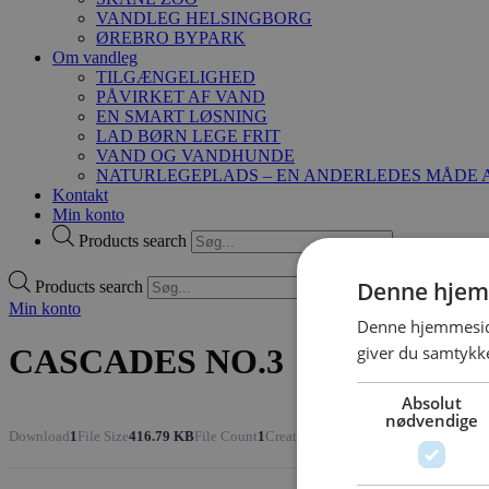
VANDLEG HELSINGBORG
ØREBRO BYPARK
Om vandleg
TILGÆNGELIGHED
PÅVIRKET AF VAND
EN SMART LØSNING
LAD BØRN LEGE FRIT
VAND OG VANDHUNDE
NATURLEGEPLADS – EN ANDERLEDES MÅDE A
Kontakt
Min konto
Products search
Denne hjem
Products search
Min konto
Denne hjemmeside
giver du samtykke
CASCADES NO.3
Absolut
nødvendige
Download
1
File Size
416.79 KB
File Count
1
Create Date
18. marts 2021
Last Upda