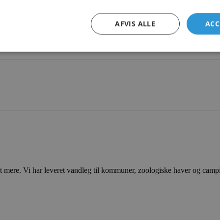
AFVIS ALLE
ACC
ere. Vi har leveret vandleg til kommuner, zoologiske haver og campingp