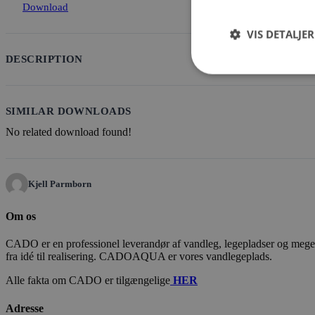
Download
VIS DETALJER
DESCRIPTION
SIMILAR DOWNLOADS
No related download found!
Kjell Parmborn
Om os
CADO er en professionel leverandør af vandleg, legepladser og meget m
fra idé til realisering. CADOAQUA er vores vandlegeplads.
Alle fakta om CADO er tilgængelige
HER
Adresse