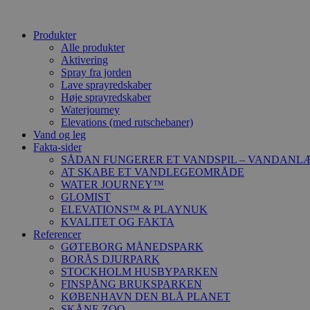
Produkter
Alle produkter
Aktivering
Spray fra jorden
Lave sprayredskaber
Høje sprayredskaber
Waterjourney
Elevations (med rutschebaner)
Vand og leg
Fakta-sider
SÅDAN FUNGERER ET VANDSPIL – VANDANL
AT SKABE ET VANDLEGEOMRÅDE
WATER JOURNEY™
GLOMIST
ELEVATIONS™ & PLAYNUK
KVALITET OG FAKTA
Referencer
GØTEBORG MÅNEDSPARK
BORÅS DJURPARK
STOCKHOLM HUSBYPARKEN
FINSPÅNG BRUKSPARKEN
KØBENHAVN DEN BLÅ PLANET
SKÅNE ZOO