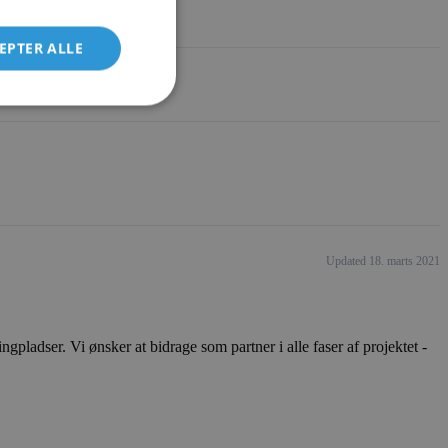
EPTER ALLE
Updated 18. marts 2021
ladser. Vi ønsker at bidrage som partner i alle faser af projektet -