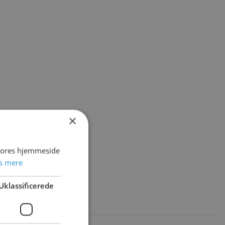
×
 vores hjemmeside
s mere
Uklassificerede