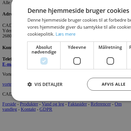
Alle fakta om CADO er tilgængelige
HER
Denne hjemmeside bruger cookies
Adresse
Denne hjemmeside bruger cookies til at forbedre b
CADO AQUA Danmark
vores hjemmeside giver du samtykke til alle cooki
Yderholmvej 35
cookiepolitik.
Læs mere
2680 Solrød
Absolut
Ydeevne
Målretning
Kontakt os
nødvendige
Telefon:
+45 7022 2628
E-mail
:
info@cado.dk
Vortex International
VIS DETALJER
AFVIS ALLE
vortex-intl.com
CADOAQUA® 2022 Alle rettigheder forbeholdes.
Forside
-
Produkter
-
Vand og leg
-
Faktasider
-
Referencer
-
Om
vandleg
-
Kontakt
-
GDPR