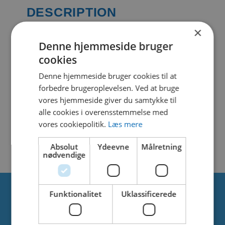
DESCRIPTION
×
Denne hjemmeside bruger
SIMILAR DOWNLOADS
cookies
Denne hjemmeside bruger cookies til at
No related download found!
forbedre brugeroplevelsen. Ved at bruge
vores hjemmeside giver du samtykke til
alle cookies i overensstemmelse med
vores cookiepolitik.
Læs mere
Kjell Parmborn
Updated 19. marts 2021
Absolut
Ydeevne
Målretning
nødvendige
Funktionalitet
Uklassificerede
Om os