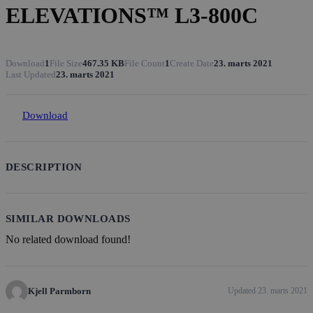
ELEVATIONS™ L3-800C
Download
1
File Size
467.35 KB
File Count
1
Create Date
23. marts 2021
Last Updated
23. marts 2021
Download
DESCRIPTION
SIMILAR DOWNLOADS
No related download found!
Kjell Parmborn
Updated 23. marts 2021