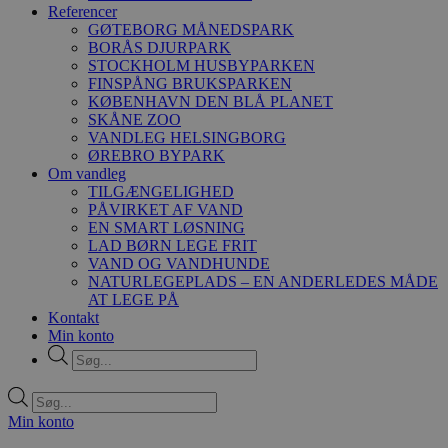
Referencer
GØTEBORG MÅNEDSPARK
BORÅS DJURPARK
STOCKHOLM HUSBYPARKEN
FINSPÅNG BRUKSPARKEN
KØBENHAVN DEN BLÅ PLANET
SKÅNE ZOO
VANDLEG HELSINGBORG
ØREBRO BYPARK
Om vandleg
TILGÆNGELIGHED
PÅVIRKET AF VAND
EN SMART LØSNING
LAD BØRN LEGE FRIT
VAND OG VANDHUNDE
NATURLEGEPLADS – EN ANDERLEDES MÅDE
AT LEGE PÅ
Kontakt
Min konto
Products
search
Products
search
Min konto