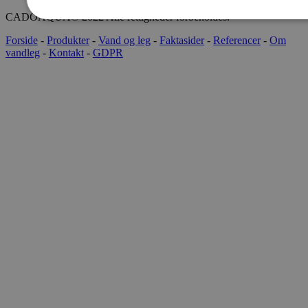
CADOAQUA® 2022 Alle rettigheder forbeholdes.
Forside
-
Produkter
-
Vand og leg
-
Faktasider
-
Referencer
-
Om
vandleg
-
Kontakt
-
GDPR