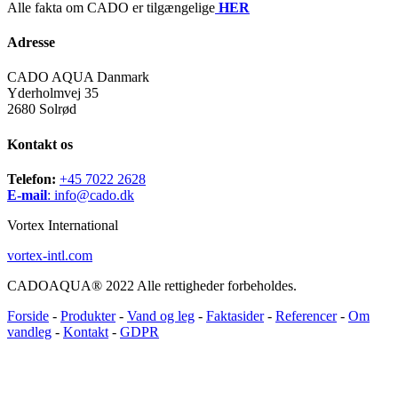
Alle fakta om CADO er tilgængelige
HER
Adresse
CADO AQUA Danmark
Yderholmvej 35
2680 Solrød
Kontakt os
Telefon:
+45 7022 2628
E-mail
:
info@cado.dk
Vortex International
vortex-intl.com
CADOAQUA® 2022 Alle rettigheder forbeholdes.
Forside
-
Produkter
-
Vand og leg
-
Faktasider
-
Referencer
-
Om
vandleg
-
Kontakt
-
GDPR