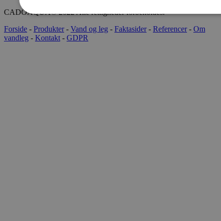
CADOAQUA® 2022 Alle rettigheder forbeholdes.
Forside
-
Produkter
-
Vand og leg
-
Faktasider
-
Referencer
-
Om
vandleg
-
Kontakt
-
GDPR