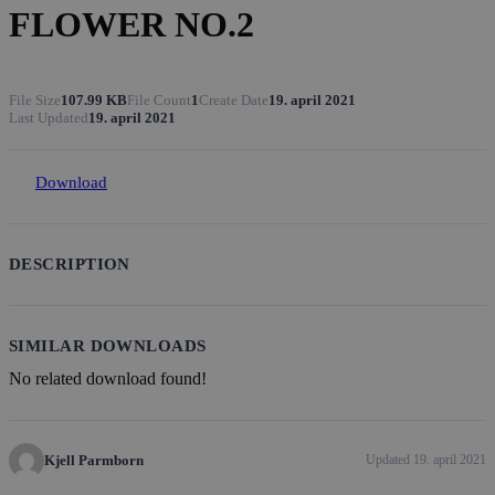
FLOWER NO.2
File Size
107.99 KB
File Count
1
Create Date
19. april 2021
Last Updated
19. april 2021
Download
DESCRIPTION
SIMILAR DOWNLOADS
No related download found!
Kjell Parmborn
Updated 19. april 2021