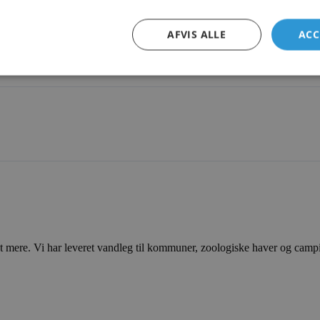
AFVIS ALLE
ACC
ere. Vi har leveret vandleg til kommuner, zoologiske haver og campingp