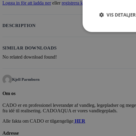
Logga in för att ladda ner
eller
registrera konto
VIS DETALJER
DESCRIPTION
SIMILAR DOWNLOADS
No related download found!
Kjell Parmborn
Om os
CADO er en professionel leverandør af vandleg, legepladser og meget m
fra idé til realisering. CADOAQUA er vores vandlegeplads.
Alle fakta om CADO er tilgængelige
HER
Adresse