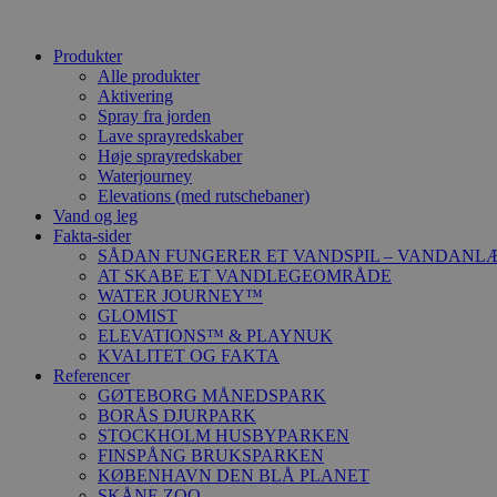
Produkter
Alle produkter
Aktivering
Spray fra jorden
Lave sprayredskaber
Høje sprayredskaber
Waterjourney
Elevations (med rutschebaner)
Vand og leg
Fakta-sider
SÅDAN FUNGERER ET VANDSPIL – VANDANL
AT SKABE ET VANDLEGEOMRÅDE
WATER JOURNEY™
GLOMIST
ELEVATIONS™ & PLAYNUK
KVALITET OG FAKTA
Referencer
GØTEBORG MÅNEDSPARK
BORÅS DJURPARK
STOCKHOLM HUSBYPARKEN
FINSPÅNG BRUKSPARKEN
KØBENHAVN DEN BLÅ PLANET
SKÅNE ZOO