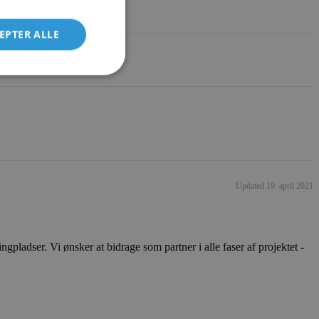
EPTER ALLE
Updated 19. april 2021
ladser. Vi ønsker at bidrage som partner i alle faser af projektet -