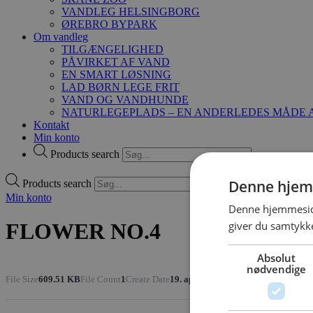
VANDLEG HELSINGBORG
ØREBRO BYPARK
Om vandleg
TILGÆNGELIGHED
PÅVIRKET AF VAND
EN SMART LØSNING
LAD BØRN LEGE FRIT
VAND OG VANDHUNDE
NATURLEGEPLADS – EN ANDERLEDES MÅDE A
Kontakt
Min konto
Products search
Denne hjem
Products search
Min konto
Denne hjemmeside
giver du samtykke
FLOWER NO.4
Absolut
nødvendige
File Size
609.51 KB
File Count
1
Create Date
19. april 2021
Last Updated
19. april