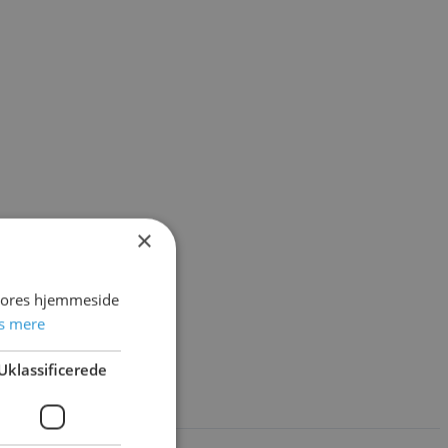
×
 vores hjemmeside
s mere
Uklassificerede