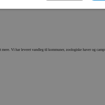
ere. Vi har leveret vandleg til kommuner, zoologiske haver og campingp