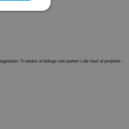
ladser. Vi ønsker at bidrage som partner i alle faser af projektet -