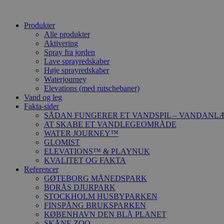
Produkter
Alle produkter
Aktivering
Spray fra jorden
Lave sprayredskaber
Høje sprayredskaber
Waterjourney
Elevations (med rutschebaner)
Vand og leg
Fakta-sider
SÅDAN FUNGERER ET VANDSPIL – VANDANL
AT SKABE ET VANDLEGEOMRÅDE
WATER JOURNEY™
GLOMIST
ELEVATIONS™ & PLAYNUK
KVALITET OG FAKTA
Referencer
GØTEBORG MÅNEDSPARK
BORÅS DJURPARK
STOCKHOLM HUSBYPARKEN
FINSPÅNG BRUKSPARKEN
KØBENHAVN DEN BLÅ PLANET
SKÅNE ZOO