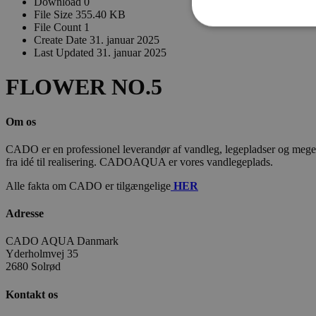
Download
0
File Size
355.40 KB
File Count
1
Create Date
31. januar 2025
Last Updated
31. januar 2025
FLOWER NO.5
Om os
CADO er en professionel leverandør af vandleg, legepladser og meget m
fra idé til realisering. CADOAQUA er vores vandlegeplads.
Alle fakta om CADO er tilgængelige
HER
Adresse
CADO AQUA Danmark
Yderholmvej 35
2680 Solrød
Kontakt os