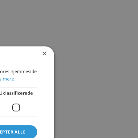
×
 vores hjemmeside
s mere
Uklassificerede
EPTER ALLE