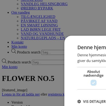
VANDLEG HELSINGBORG
ØREBRO BYPARK
Om vandleg
TILGÆNGELIGHED
PÅVIRKET AF VAND
EN SMART LØSNING
LAD BØRN LEGE FRIT
VAND OG VANDHUNDE
NATURLEGEPLADS – EN ANDERLEDES MÅDE A
Kontakt
Denne hjem
Min konto
Products search
Denne hjemmeside
giver du samtykke
Products search
Min konto
Absolut
nødvendige
FLOWER NO.5
[featured_image]
Logga in för att ladda ner
eller
registrera konto
VIS DETALJER
Version