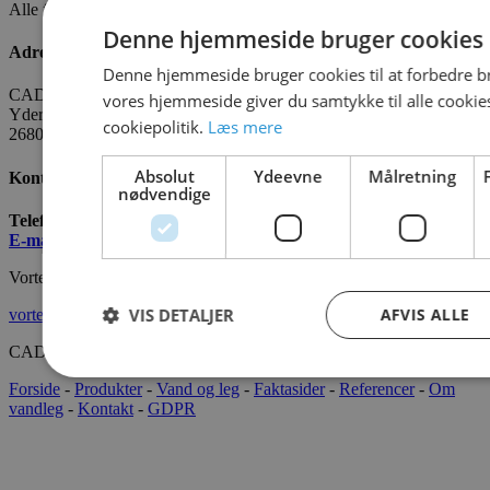
Alle fakta om CADO er tilgængelige
HER
Denne hjemmeside bruger cookies
Adresse
Denne hjemmeside bruger cookies til at forbedre b
CADO AQUA Danmark
vores hjemmeside giver du samtykke til alle cooki
Yderholmvej 35
cookiepolitik.
Læs mere
2680 Solrød
Absolut
Ydeevne
Målretning
Kontakt os
nødvendige
Telefon:
+45 7022 2628
E-mail
:
info@cado.dk
Vortex International
VIS DETALJER
AFVIS ALLE
vortex-intl.com
CADOAQUA® 2022 Alle rettigheder forbeholdes.
Forside
-
Produkter
-
Vand og leg
-
Faktasider
-
Referencer
-
Om
vandleg
-
Kontakt
-
GDPR