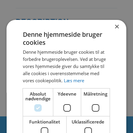
DESCRIPTION
×
Denne hjemmeside bruger
cookies
SIMILAR DOWNLOADS
Denne hjemmeside bruger cookies til at
forbedre brugeroplevelsen. Ved at bruge
No related download found!
vores hjemmeside giver du samtykke til
alle cookies i overensstemmelse med
vores cookiepolitik.
Læs mere
Absolut
Ydeevne
Målretning
Kjell Parmborn
Updated 19. april 2021
nødvendige
Funktionalitet
Uklassificerede