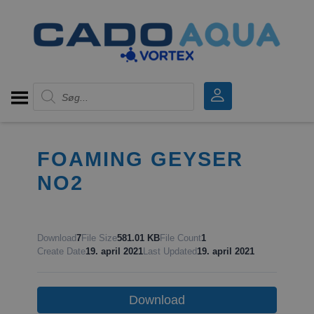
Products search
FOAMING GEYSER
NO2
Download
7
File Size
581.01 KB
File Count
1
Create Date
19. april 2021
Last Updated
19. april 2021
Download