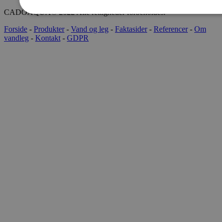
CADOAQUA® 2022 Alle rettigheder forbeholdes.
Forside
-
Produkter
-
Vand og leg
-
Faktasider
-
Referencer
-
Om
vandleg
-
Kontakt
-
GDPR