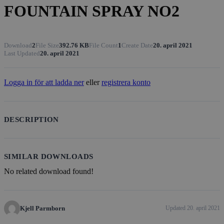
FOUNTAIN SPRAY NO2
Download
2
File Size
392.76 KB
File Count
1
Create Date
20. april 2021
Last Updated
20. april 2021
Logga in för att ladda ner
eller
registrera konto
DESCRIPTION
SIMILAR DOWNLOADS
No related download found!
Kjell Parmborn
Updated 20. april 2021