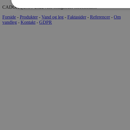
CADOAQUA® 2022 Alle rettigheder forbeholdes.
Forside
-
Produkter
-
Vand og leg
-
Faktasider
-
Referencer
-
Om
vandleg
-
Kontakt
-
GDPR