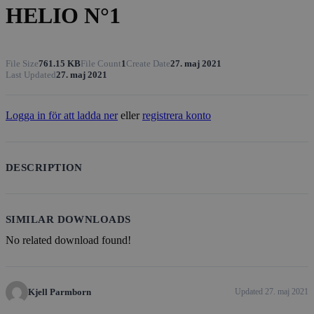
HELIO N°1
File Size
761.15 KB
File Count
1
Create Date
27. maj 2021
Last Updated
27. maj 2021
Logga in för att ladda ner
eller
registrera konto
DESCRIPTION
SIMILAR DOWNLOADS
No related download found!
Kjell Parmborn
Updated 27. maj 2021