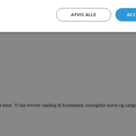
AFVIS ALLE
ACC
ere. Vi har leveret vandleg til kommuner, zoologiske haver og campingp