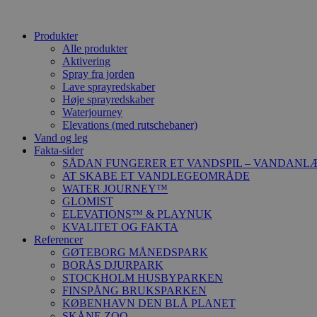
Produkter
Alle produkter
Aktivering
Spray fra jorden
Lave sprayredskaber
Høje sprayredskaber
Waterjourney
Elevations (med rutschebaner)
Vand og leg
Fakta-sider
SÅDAN FUNGERER ET VANDSPIL – VANDANL
AT SKABE ET VANDLEGEOMRÅDE
WATER JOURNEY™
GLOMIST
ELEVATIONS™ & PLAYNUK
KVALITET OG FAKTA
Referencer
GØTEBORG MÅNEDSPARK
BORÅS DJURPARK
STOCKHOLM HUSBYPARKEN
FINSPÅNG BRUKSPARKEN
KØBENHAVN DEN BLÅ PLANET
SKÅNE ZOO