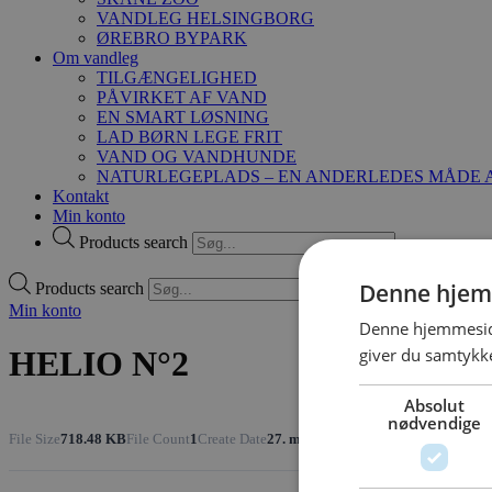
VANDLEG HELSINGBORG
ØREBRO BYPARK
Om vandleg
TILGÆNGELIGHED
PÅVIRKET AF VAND
EN SMART LØSNING
LAD BØRN LEGE FRIT
VAND OG VANDHUNDE
NATURLEGEPLADS – EN ANDERLEDES MÅDE A
Kontakt
Min konto
Products search
Denne hjem
Products search
Min konto
Denne hjemmeside
giver du samtykke
HELIO N°2
Absolut
nødvendige
File Size
718.48 KB
File Count
1
Create Date
27. maj 2021
Last Updated
27. maj 2