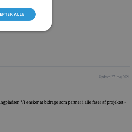
EPTER ALLE
Updated 27. maj 2021
ladser. Vi ønsker at bidrage som partner i alle faser af projektet -