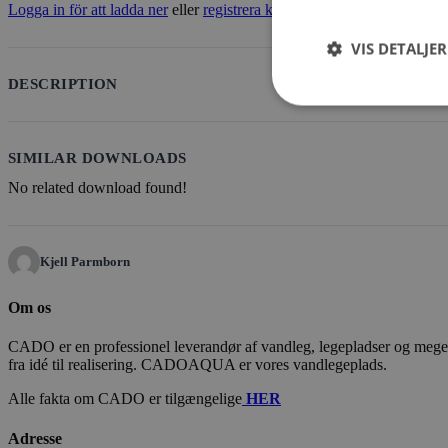
Logga in för att ladda ner
eller
registrera konto
VIS DETALJER
DESCRIPTION
SIMILAR DOWNLOADS
No related download found!
Kjell Parmborn
Om os
CADO er en professionel leverandør af vandleg, legepladser og meget m
fra idé til realisering. CADOAQUA er vores vandlegeplads.
Alle fakta om CADO er tilgængelige
HER
Adresse