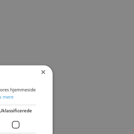
×
 vores hjemmeside
s mere
Uklassificerede