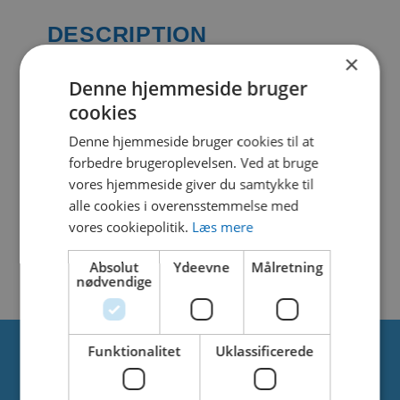
DESCRIPTION
×
Denne hjemmeside bruger
cookies
SIMILAR DOWNLOADS
Denne hjemmeside bruger cookies til at
forbedre brugeroplevelsen. Ved at bruge
No related download found!
vores hjemmeside giver du samtykke til
alle cookies i overensstemmelse med
vores cookiepolitik.
Læs mere
Kjell Parmborn
Updated 1. juni 2021
Absolut
Ydeevne
Målretning
nødvendige
Funktionalitet
Uklassificerede
Om os