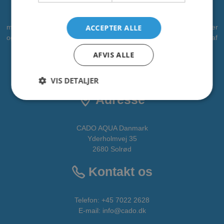
CADO er en professionel leverandør af vandleg, legepladser og
ACCEPTER ALLE
meget mere. Vi har leveret vandleg til kommuner, zoologiske haver
og campingpladser. Vi ønsker at bidrage som partner i alle faser af
projektet - fra idé til realisering. CADOAQUA er vores
AFVIS ALLE
vandlegeplads.
Alle fakta om CADO er tilgængelige
HER
VIS DETALJER
Adresse
CADO AQUA Danmark
Yderholmvej 35
2680 Solrød
Kontakt os
Telefon:
+45 7022 2628
E-mail
:
info@cado.dk