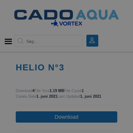
Products search
HELIO N°3
Download
4
File Size
1.19 MB
File Count
1
Create Date
1. juni 2021
Last Updated
1. juni 2021
Download