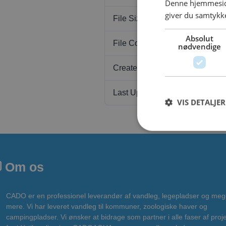
Denne hjemmeside
giver du samtykke
File Size
Absolut
File Count
nødvendige
Create Date
Last Updated
VIS DETALJER
Om os
CADO er en professionel leverandør af vandleg, legepladser og meg
mere. Vi har leveret vandleg til kommuner, zoologiske haver og
campingpladser. Vi ønsker at bidrage som partner i alle faser af proje