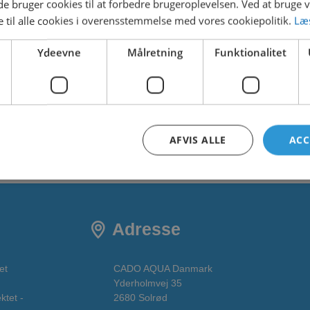
 bruger cookies til at forbedre brugeroplevelsen. Ved at bruge
 til alle cookies i overensstemmelse med vores cookiepolitik.
Læ
1.34 MB
Ydeevne
Målretning
Funktionalitet
1
3. februar 2025
3. februar 2025
AFVIS ALLE
ACC
Adresse
et
CADO AQUA Danmark
Yderholmvej 35
ktet -
2680 Solrød