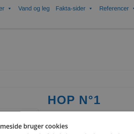
er
Vand og leg
Fakta-sider
Referencer
HOP N°1
meside bruger cookies
4