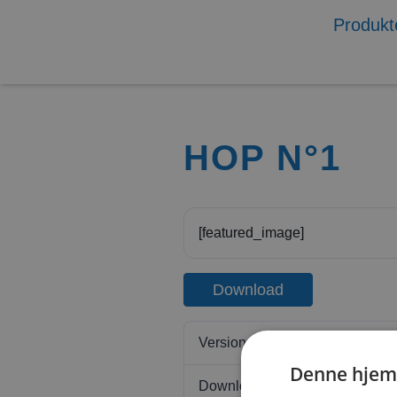
Produkt
HOP N°1
[featured_image]
Download
Version
Denne hjem
Download