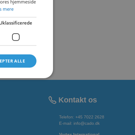
 vores hjemmeside
s mere
Uklassificerede
EPTER ALLE
Kontakt os
Telefon:
+45 7022 2628
E-mail
:
info@cado.dk
Vortex International