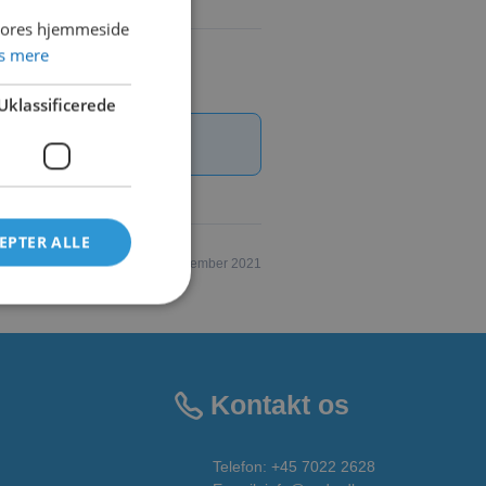
 vores hjemmeside
s mere
Uklassificerede
EPTER ALLE
Updated 20. september 2021
Kontakt os
Telefon:
+45 7022 2628