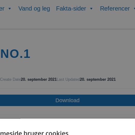
er
Vand og leg
Fakta-sider
Referencer
 NO.1
Create Date
20. september 2021
Last Updated
20. september 2021
Download
meside bruger cookies