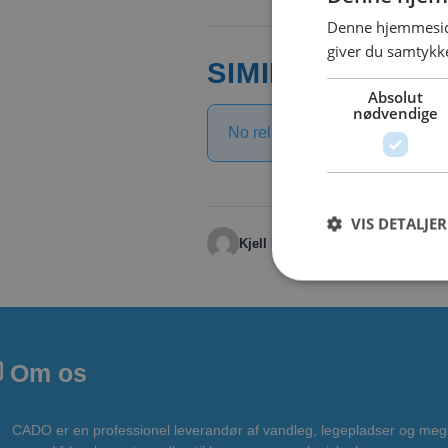
Denne hjemmeside
giver du samtykke
SIMILAR DOWN
Absolut
nødvendige
No related download found!
VIS DETALJER
Kjell Parmborn
Om os
CADO er en professionel leverandør af vandleg, legepladser og meg