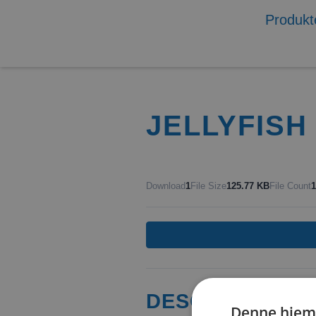
Produkt
JELLYFISH
Download
1
File Size
125.77 KB
File Count
1
DESCRIPTION
Denne hjem