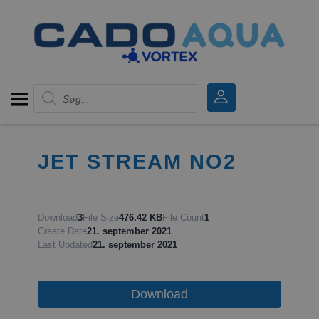
Products search
JET STREAM NO2
Download
3
File Size
476.42 KB
File Count
1
Create Date
21. september 2021
Last Updated
21. september 2021
Download