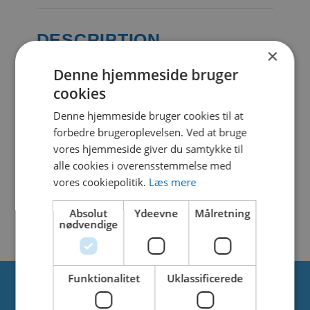
DESCRIPTION
×
Denne hjemmeside bruger
cookies
SIMILAR DOWNLOADS
Denne hjemmeside bruger cookies til at
forbedre brugeroplevelsen. Ved at bruge
No related download found!
vores hjemmeside giver du samtykke til
alle cookies i overensstemmelse med
vores cookiepolitik.
Læs mere
Absolut
Ydeevne
Målretning
Kjell Parmborn
Updated 21. september 2021
nødvendige
Funktionalitet
Uklassificerede
Om os