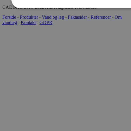
CADOAQUA® 2022 Alle rettigheder forbeholdes.
Forside
-
Produkter
-
Vand og leg
-
Faktasider
-
Referencer
-
Om
vandleg
-
Kontakt
-
GDPR