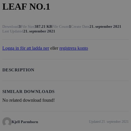
LEAF NO.1
Download
3
File Size
387.21 KB
File Count
1
Create Date
21. september 2021
Last Updated
21. september 2021
Logga in för att ladda ner
eller
registrera konto
DESCRIPTION
SIMILAR DOWNLOADS
No related download found!
Kjell Parmborn
Updated 21. september 2021