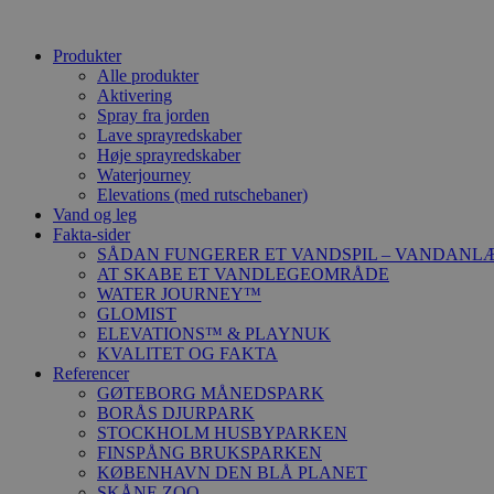
Produkter
Alle produkter
Aktivering
Spray fra jorden
Lave sprayredskaber
Høje sprayredskaber
Waterjourney
Elevations (med rutschebaner)
Vand og leg
Fakta-sider
SÅDAN FUNGERER ET VANDSPIL – VANDANL
AT SKABE ET VANDLEGEOMRÅDE
WATER JOURNEY™
GLOMIST
ELEVATIONS™ & PLAYNUK
KVALITET OG FAKTA
Referencer
GØTEBORG MÅNEDSPARK
BORÅS DJURPARK
STOCKHOLM HUSBYPARKEN
FINSPÅNG BRUKSPARKEN
KØBENHAVN DEN BLÅ PLANET
SKÅNE ZOO