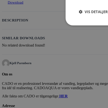
Download
VIS DETALJER
DESCRIPTION
SIMILAR DOWNLOADS
No related download found!
Kjell Parmborn
Om os
CADO er en professionel leverandør af vandleg, legepladser og meget m
fra idé til realisering. CADOAQUA er vores vandlegeplads.
Alle fakta om CADO er tilgængelige
HER
Adresse