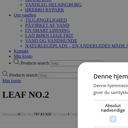
VANDLEG HELSINGBORG
ØREBRO BYPARK
Om vandleg
TILGÆNGELIGHED
PÅVIRKET AF VAND
EN SMART LØSNING
LAD BØRN LEGE FRIT
VAND OG VANDHUNDE
NATURLEGEPLADS – EN ANDERLEDES MÅDE A
Kontakt
Min konto
Products search
Denne hjem
Products search
Min konto
Denne hjemmeside
giver du samtykke
LEAF NO.2
Absolut
nødvendige
Download
6
File Size
707.83 KB
File Count
1
Create Date
21. september 2021
Last 