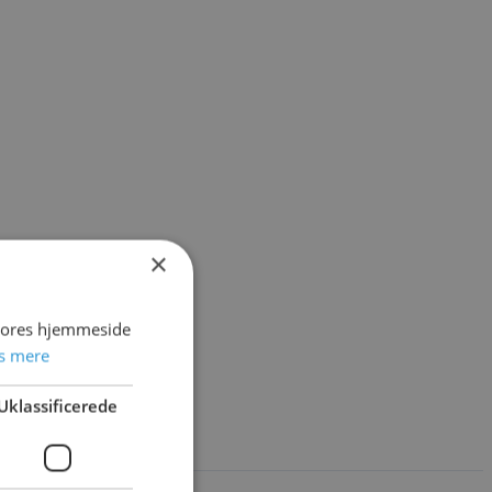
×
 vores hjemmeside
s mere
Uklassificerede