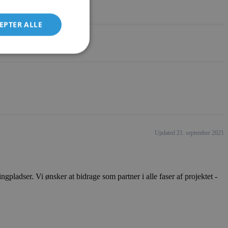
EPTER ALLE
Updated 21. september 2021
ladser. Vi ønsker at bidrage som partner i alle faser af projektet -