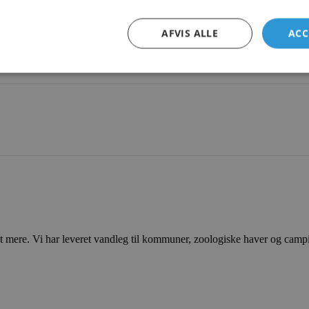
AFVIS ALLE
ACC
ere. Vi har leveret vandleg til kommuner, zoologiske haver og campingp