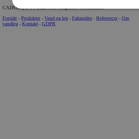
CADOAQUA® 2022 Alle rettigheder forbeholdes.
Forside
-
Produkter
-
Vand og leg
-
Faktasider
-
Referencer
-
Om
vandleg
-
Kontakt
-
GDPR