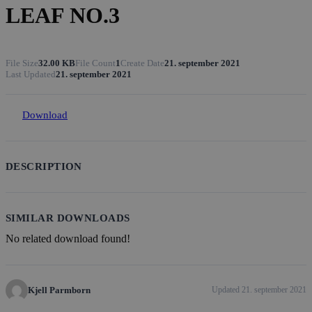
LEAF NO.3
File Size
32.00 KB
File Count
1
Create Date
21. september 2021
Last Updated
21. september 2021
Download
DESCRIPTION
SIMILAR DOWNLOADS
No related download found!
Kjell Parmborn
Updated 21. september 2021