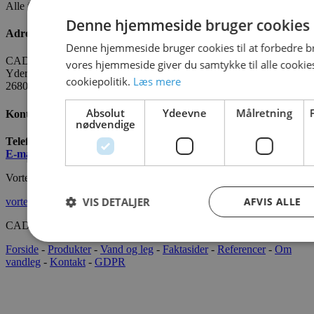
Alle fakta om CADO er tilgængelige
HER
Denne hjemmeside bruger cookies
Adresse
Denne hjemmeside bruger cookies til at forbedre b
CADO AQUA Danmark
vores hjemmeside giver du samtykke til alle cooki
Yderholmvej 35
cookiepolitik.
Læs mere
2680 Solrød
Absolut
Ydeevne
Målretning
Kontakt os
nødvendige
Telefon:
+45 7022 2628
E-mail
:
info@cado.dk
Vortex International
VIS DETALJER
AFVIS ALLE
vortex-intl.com
CADOAQUA® 2022 Alle rettigheder forbeholdes.
Forside
-
Produkter
-
Vand og leg
-
Faktasider
-
Referencer
-
Om
vandleg
-
Kontakt
-
GDPR