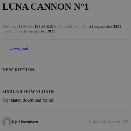
LUNA CANNON N°1
Download
1
File Size
138.23 KB
File Count
1
Create Date
23. september 2021
Last Updated
23. september 2021
Download
DESCRIPTION
SIMILAR DOWNLOADS
No related download found!
Kjell Parmborn
Updated 23. september 2021