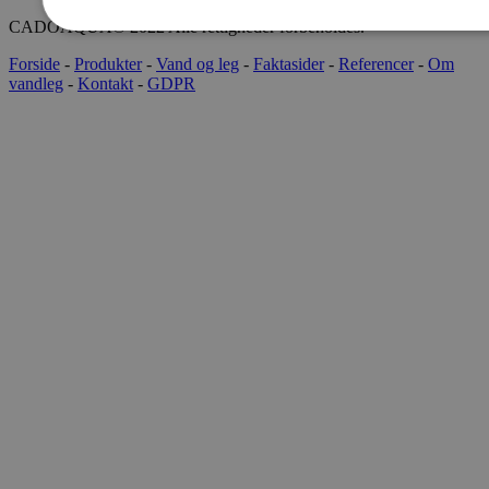
CADOAQUA® 2022 Alle rettigheder forbeholdes.
Forside
-
Produkter
-
Vand og leg
-
Faktasider
-
Referencer
-
Om
vandleg
-
Kontakt
-
GDPR