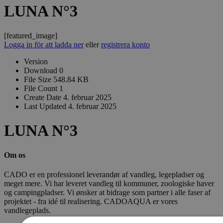
LUNA N°3
[featured_image]
Logga in för att ladda ner
eller
registrera konto
Version
Download
0
File Size
548.84 KB
File Count
1
Create Date
4. februar 2025
Last Updated
4. februar 2025
LUNA N°3
Om os
CADO er en professionel leverandør af vandleg, legepladser og
meget mere. Vi har leveret vandleg til kommuner, zoologiske haver
og campingpladser. Vi ønsker at bidrage som partner i alle faser af
projektet - fra idé til realisering. CADOAQUA er vores
vandlegeplads.