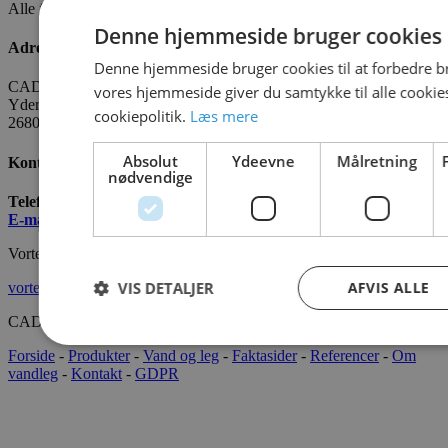
Alle fakta om CADO er tilgængelige
HER
Denne hjemmeside bruger cookies
Adresse
Denne hjemmeside bruger cookies til at forbedre b
CADO AQUA Danmark
vores hjemmeside giver du samtykke til alle cooki
Yderholmvej 35
cookiepolitik.
Læs mere
2680 Solrød
Absolut
Ydeevne
Målretning
Kontakt os
nødvendige
Telefon:
+45 7022 2628
E-mail
:
info@cado.dk
Vortex International
VIS DETALJER
AFVIS ALLE
vortex-intl.com
CADOAQUA® 2022 Alle rettigheder forbeholdes.
Forside
-
Produkter
-
Vand og leg
-
Faktasider
-
Referencer
-
Om
vandleg
-
Kontakt
-
GDPR