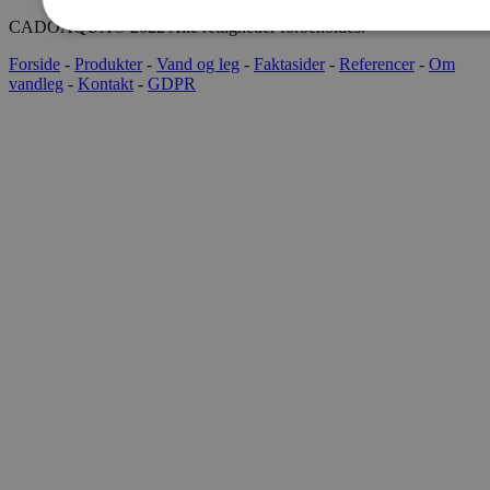
CADOAQUA® 2022 Alle rettigheder forbeholdes.
Forside
-
Produkter
-
Vand og leg
-
Faktasider
-
Referencer
-
Om
vandleg
-
Kontakt
-
GDPR