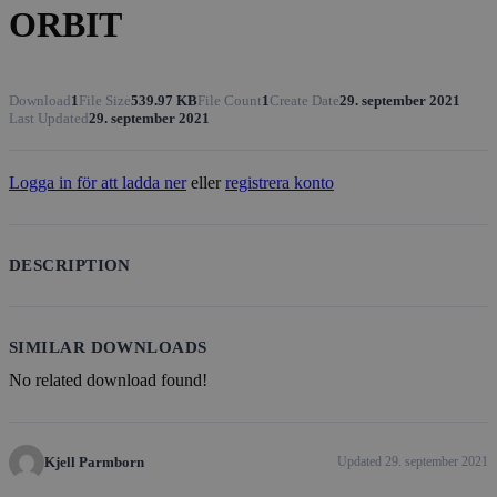
ORBIT
Download
1
File Size
539.97 KB
File Count
1
Create Date
29. september 2021
Last Updated
29. september 2021
Logga in för att ladda ner
eller
registrera konto
DESCRIPTION
SIMILAR DOWNLOADS
No related download found!
Kjell Parmborn
Updated 29. september 2021