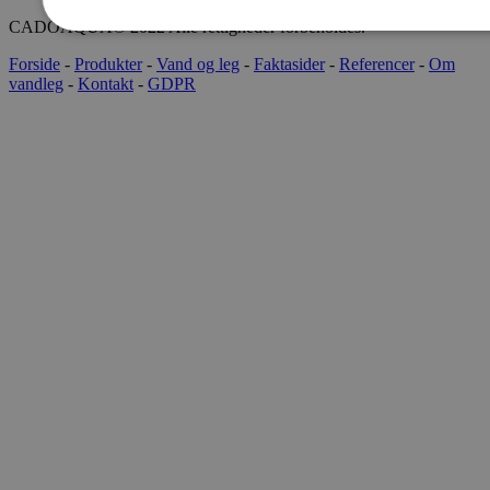
CADOAQUA® 2022 Alle rettigheder forbeholdes.
Forside
-
Produkter
-
Vand og leg
-
Faktasider
-
Referencer
-
Om
vandleg
-
Kontakt
-
GDPR