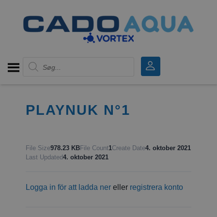
Products search
PLAYNUK N°1
File Size
978.23 KB
File Count
1
Create Date
4. oktober 2021
Last Updated
4. oktober 2021
Logga in för att ladda ner
eller
registrera konto