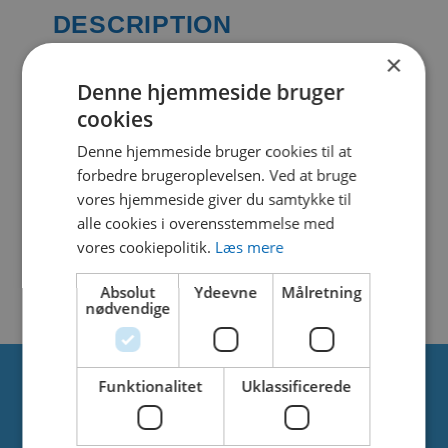
DESCRIPTION
×
Denne hjemmeside bruger
SIMILAR DOWNLOADS
cookies
Denne hjemmeside bruger cookies til at
No related download found!
forbedre brugeroplevelsen. Ved at bruge
vores hjemmeside giver du samtykke til
alle cookies i overensstemmelse med
vores cookiepolitik.
Læs mere
Kjell Parmborn
Updated 4. oktober 2021
Absolut
Ydeevne
Målretning
nødvendige
Funktionalitet
Uklassificerede
Om os