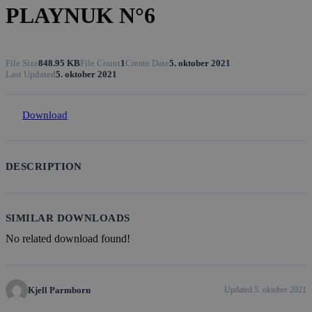
PLAYNUK N°6
File Size
848.95 KB
File Count
1
Create Date
5. oktober 2021
Last Updated
5. oktober 2021
Download
DESCRIPTION
SIMILAR DOWNLOADS
No related download found!
Kjell Parmborn
Updated 5. oktober 2021