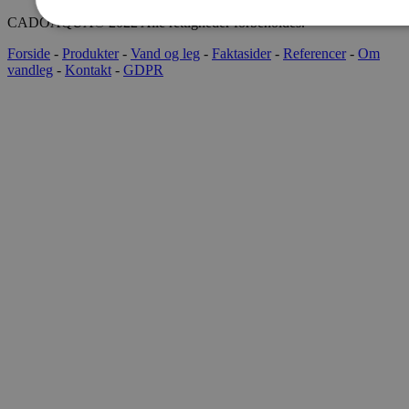
CADOAQUA® 2022 Alle rettigheder forbeholdes.
Forside
-
Produkter
-
Vand og leg
-
Faktasider
-
Referencer
-
Om
vandleg
-
Kontakt
-
GDPR