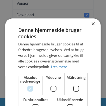
Version
Download
2
×
File Size
245.99 KB
Denne hjemmeside bruger
cookies
File Count
1
Denne hjemmeside bruger cookies til at
forbedre brugeroplevelsen. Ved at bruge
Create Date
4. februar 2025
vores hjemmeside giver du samtykke til
alle cookies i overensstemmelse med
Last Updated
4. februar 2025
vores cookiepolitik.
Læs mere
PLAYSAFE DRAIN
Absolut
Ydeevne
Målretning
NO.1
nødvendige
Funktionalitet
Uklassificerede