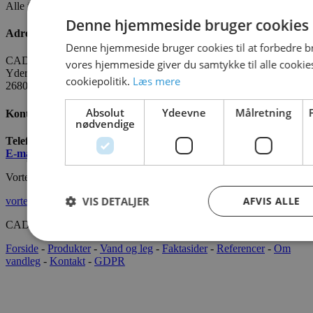
Alle fakta om CADO er tilgængelige
HER
Denne hjemmeside bruger cookies
Adresse
Denne hjemmeside bruger cookies til at forbedre b
CADO AQUA Danmark
vores hjemmeside giver du samtykke til alle cooki
Yderholmvej 35
cookiepolitik.
Læs mere
2680 Solrød
Absolut
Ydeevne
Målretning
Kontakt os
nødvendige
Telefon:
+45 7022 2628
E-mail
:
info@cado.dk
Vortex International
VIS DETALJER
AFVIS ALLE
vortex-intl.com
CADOAQUA® 2022 Alle rettigheder forbeholdes.
Forside
-
Produkter
-
Vand og leg
-
Faktasider
-
Referencer
-
Om
vandleg
-
Kontakt
-
GDPR