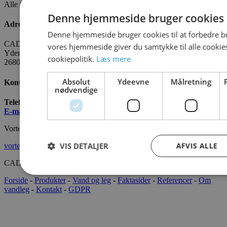
Alle fakta om CADO er tilgængelige
HER
Denne hjemmeside bruger cookies
Adresse
Denne hjemmeside bruger cookies til at forbedre b
CADO AQUA Danmark
vores hjemmeside giver du samtykke til alle cooki
Yderholmvej 35
cookiepolitik.
Læs mere
2680 Solrød
Absolut
Ydeevne
Målretning
Kontakt os
nødvendige
Telefon:
+45 7022 2628
E-mail
:
info@cado.dk
Vortex International
VIS DETALJER
AFVIS ALLE
vortex-intl.com
CADOAQUA® 2022 Alle rettigheder forbeholdes.
Forside
-
Produkter
-
Vand og leg
-
Faktasider
-
Referencer
-
Om
vandleg
-
Kontakt
-
GDPR